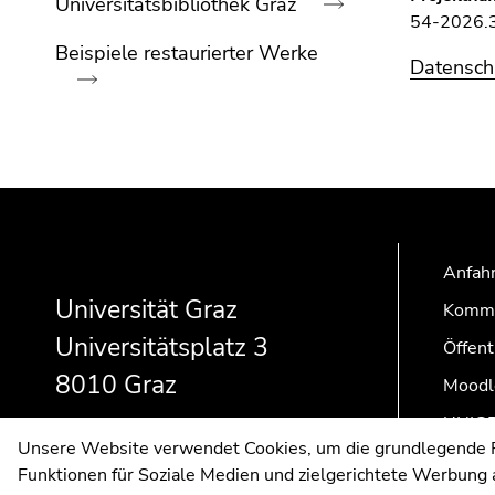
Universitätsbibliothek Graz
bestätigen
54-2026.
Sie diesen
Beispiele restaurierter Werke
Link.
Datensch
Beginn
Zum
des
Inhalt
Ende
Seitenbereichs:
(Zugriffstaste
dieses
Seitenbereiche:
1)
Beginn
Ende
Ende
Seitenbereichs.
Zur
des
dieses
dieses
Zur
Positionsanzeige
Seitenbereichs:
Seitenbereichs.
Seitenbereichs.
Übersicht
(Zugriffstaste
Zusatzinformationen:
Zur
Zur
Anfahr
der
2)
Übersicht
Übersicht
Universität Graz
Kommu
Zur
Seitenbereiche
der
der
Universitätsplatz 3
Hauptnavigation
Öffent
Seitenbereiche
Seitenbereiche
(Zugriffstaste
8010 Graz
Moodl
3)
Zur
UNIGR
Unsere Website verwendet Cookies, um die grundlegende Fu
Unternavigation
Funktionen für Soziale Medien und zielgerichtete Werbung a
(Zugriffstaste