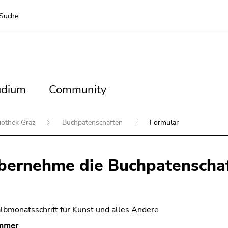
Suche
dium
Community
udium
Community
liothek Graz
Buchpatenschaften
Formular
übernehme die Buchpatenschaf
bmonatsschrift für Kunst und alles Andere
ummer