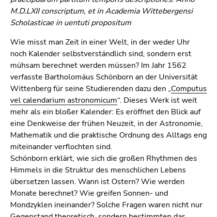
Go
M.D.LXII conscriptum, et in Academia Wittebergensi
to
Scholasticae in uentuti propositum
additional
information
Wie misst man Zeit in einer Welt, in der weder Uhr
(Accesskey
noch Kalender selbstverständlich sind, sondern erst
5)
mühsam berechnet werden müssen? Im Jahr 1562
Go
verfasste Bartholomäus Schönborn an der Universität
to
Wittenberg für seine Studierenden dazu den „
Computus
page
vel calendarium astronomicum
“. Dieses Werk ist weit
settings
mehr als ein bloßer Kalender: Es eröffnet den Blick auf
(user/language)
eine Denkweise der frühen Neuzeit, in der Astronomie,
(Accesskey
Mathematik und die praktische Ordnung des Alltags eng
8)
miteinander verflochten sind.
Go
Schönborn erklärt, wie sich die großen Rhythmen des
to
Himmels in die Struktur des menschlichen Lebens
search
übersetzen lassen. Wann ist Ostern? Wie werden
(Accesskey
Monate berechnet? Wie greifen Sonnen- und
9)
Mondzyklen ineinander? Solche Fragen waren nicht nur
Gegenstand theoretisch, sondern bestimmten das