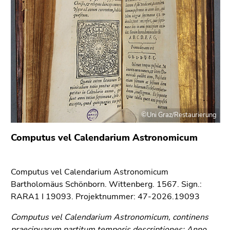
link.
of
page
Begin
Go
sections
of
to
page
contents
section:
(Accesskey
Page
1)
sections:
Go
to
position
©Uni Graz/Restaurierung
marker
(Accesskey
Computus vel Calendarium Astronomicum
2)
Go
to
Computus vel Calendarium Astronomicum
main
Bartholomäus Schönborn. Wittenberg. 1567. Sign.:
navigation
RARA1 I 19093. Projektnummer: 47-2026.19093
(Accesskey
Computus vel Calendarium Astronomicum, continens
3)
praecipuarum partitum temporis descriptiones: Anno