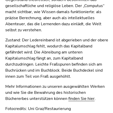
End
gesellschaftliche und religiöse Leben. Der „Computus“
of
macht sichtbar, wie Wissen damals funktionierte: als
this
präzise Berechnung, aber auch als intellektuelles
page
Abenteuer, das die Lernenden dazu einlädt, die Welt
section.
selbst zu verstehen.
Go
to
Zustand: Der Ledereinband ist abgerieben und der obere
overview
Kapitalumschlag fehlt, wodurch das Kapitalband
of
gefährdet wird. Die Abreibung am unteren
page
Kapitalumschlag fängt an, zum Kapitalband
sections
durchzudringen. Leichte Fraßspuren befinden sich am
Buchrücken und im Buchblock. Beide Buchdeckel sind
innen zum Teil von Fraß ausgehöhlt.
Mehr Informationen zu unseren ausgewählten Werken
und wie Sie die Bewahrung des historischen
Büchererbes unterstützen können
finden Sie hier
.
Fotocredits: Uni Graz/Restaurierung